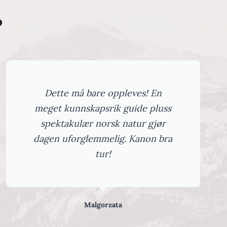
?
Heilt topp konsept. Båttur på
Veitastrondsvatnet med besøk på
gardsysteri (med prøvesmaking),
mat på café Veitastrond og besøk
på Tungestølshytta anbefalast på
det varmaste.
Geir