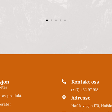
sjon
Kontakt oss
teter
(+47) 462 97 918
e av produkt
Adresse
eratør
Hafslovegen 170, Hafsl