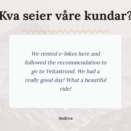
Kva seier våre kundar
Dette må bare oppleves! En
meget kunnskapsrik guide pluss
spektakulær norsk natur gjør
dagen uforglemmelig. Kanon bra
tur!
Malgorzata