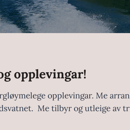
og opplevingar!
gløymelege opplevingar. Me arrange
vatnet. Me tilbyr og utleige av trug