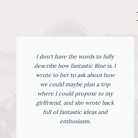
We rented e-bikes here and
followed the recommendation to
go to Veitastrond. We had a
really good day! What a beautiful
ride!
Andrea