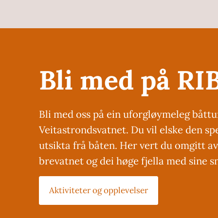
Bli med på RI
Bli med oss på ein uforgløymeleg båttu
Veitastrondsvatnet. Du vil elske den s
utsikta frå båten. Her vert du omgitt a
brevatnet og dei høge fjella med sine 
Aktiviteter og opplevelser