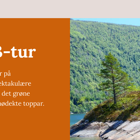
B-tur
r på
pektakulære
v det grøne
snødekte toppar.