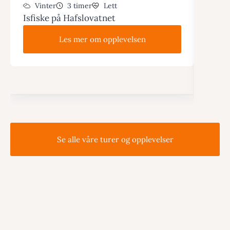
priv
Vinter
3 timer
Lett
Isfiske på Hafslovatnet
Vin
Truge
Les mer om opplevelsen
guide
Se alle våre turer og opplevelser