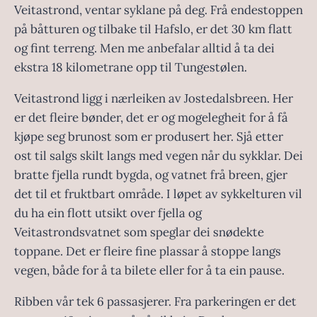
Veitastrond, ventar syklane på deg. Frå endestoppen
på båtturen og tilbake til Hafslo, er det 30 km flatt
og fint terreng. Men me anbefalar alltid å ta dei
ekstra 18 kilometrane opp til Tungestølen.
Veitastrond ligg i nærleiken av Jostedalsbreen. Her
er det fleire bønder, det er og mogelegheit for å få
kjøpe seg brunost som er produsert her. Sjå etter
ost til salgs skilt langs med vegen når du sykklar. Dei
bratte fjella rundt bygda, og vatnet frå breen, gjer
det til et fruktbart område. I løpet av sykkelturen vil
du ha ein flott utsikt over fjella og
Veitastrondsvatnet som speglar dei snødekte
toppane. Det er fleire fine plassar å stoppe langs
vegen, både for å ta bilete eller for å ta ein pause.
Ribben vår tek 6 passasjerer. Fra parkeringen er det