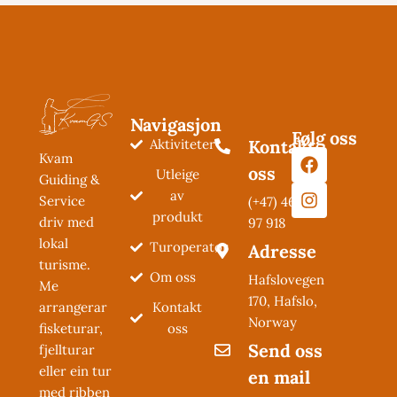
Navigasjon
Følg oss
Aktiviteter
Kontakt
Kvam
oss
Utleige
Guiding &
av
Service
(+47) 462
produkt
driv med
97 918
lokal
Turoperatør
Adresse
turisme.
Om oss
Hafslovegen
Me
170, Hafslo,
Kontakt
arrangerar
Norway
oss
fisketurar,
Send oss
fjellturar
eller ein tur
en mail
med ribben