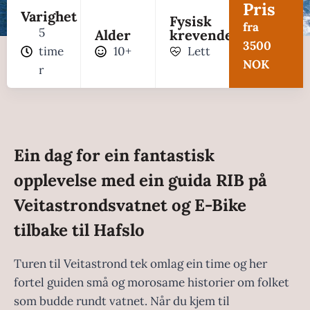
Pris
Varighet
Fysisk
fra
5
Alder
krevende
3500
time
10+
Lett
NOK
r
Ein dag for ein fantastisk
opplevelse med ein guida RIB på
Veitastrondsvatnet og E-Bike
tilbake til Hafslo
Turen til Veitastrond tek omlag ein time og her
fortel guiden små og morosame historier om folket
som budde rundt vatnet. Når du kjem til