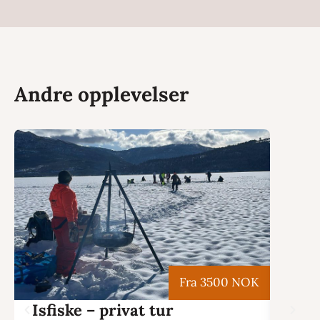
Andre opplevelser
Fra 3500 NOK
Isfiske – privat tur
Trug