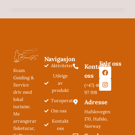
Navigasjon
Følg oss
Aktiviteter
Kontakt
Kvam
oss
Utleige
Guiding &
av
Service
(+47) 462
produkt
driv med
97 918
lokal
Turoperatør
Adresse
turisme.
Om oss
Hafslovegen
Me
170, Hafslo,
Kontakt
arrangerar
Norway
oss
fisketurar,